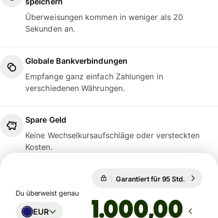
speichern
Überweisungen kommen in weniger als 20
Sekunden an.
Globale Bankverbindungen
Empfange ganz einfach Zahlungen in
verschiedenen Währungen.
Spare Geld
Keine Wechselkursaufschläge oder versteckten
Kosten.
Garantiert für 95 Std.
1 EUR = 1
Garantiert für 95 Std.
Du überweist genau
,00
EUR