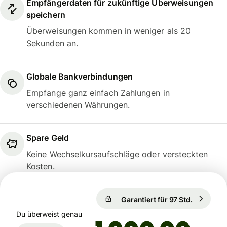
Empfängerdaten für zukünftige Überweisungen
speichern
Überweisungen kommen in weniger als 20
Sekunden an.
Globale Bankverbindungen
Empfange ganz einfach Zahlungen in
verschiedenen Währungen.
Spare Geld
Keine Wechselkursaufschläge oder versteckten
Kosten.
Garantiert für 97 Std.
1 EUR = 
Garantiert für 97 Std.
Du überweist genau