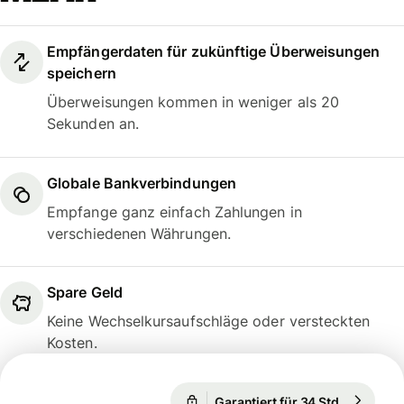
Empfängerdaten für zukünftige Überweisungen
speichern
Überweisungen kommen in weniger als 20
Sekunden an.
Globale Bankverbindungen
Empfange ganz einfach Zahlungen in
verschiedenen Währungen.
Spare Geld
Keine Wechselkursaufschläge oder versteckten
Kosten.
Garantiert für 34 Std.
1 EUR = 1
Garantiert für 34 Std.