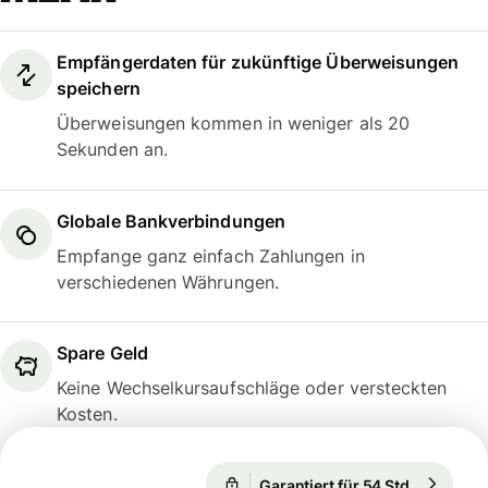
Empfängerdaten für zukünftige Überweisungen
speichern
Überweisungen kommen in weniger als 20
Sekunden an.
Globale Bankverbindungen
Empfange ganz einfach Zahlungen in
verschiedenen Währungen.
Spare Geld
Keine Wechselkursaufschläge oder versteckten
Kosten.
Garantiert für 54 Std.
1 EUR = 1
Garantiert für 54 Std.