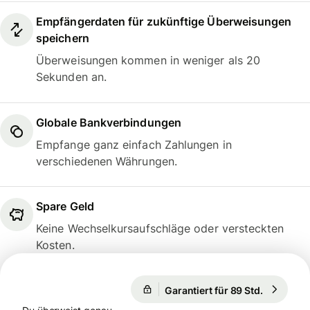
Empfängerdaten für zukünftige Überweisungen
speichern
Überweisungen kommen in weniger als 20
Sekunden an.
Globale Bankverbindungen
Empfange ganz einfach Zahlungen in
verschiedenen Währungen.
Spare Geld
Keine Wechselkursaufschläge oder versteckten
Kosten.
Garantiert für 89 Std.
1 EUR = 1
Garantiert für 89 Std.