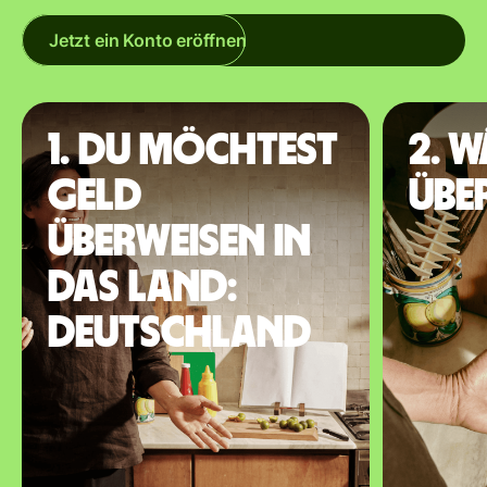
Jetzt ein Konto eröffnen
1. Du möchtest
2. 
Geld
übe
überweisen in
das Land:
Deutschland