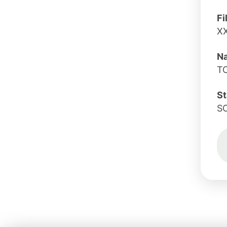
Fi
X
Na
T
St
S