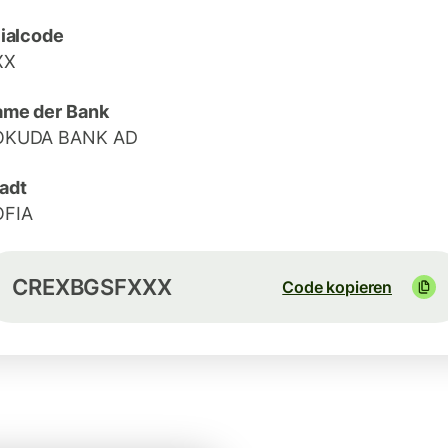
lialcode
XX
me der Bank
OKUDA BANK AD
adt
OFIA
CREXBGSFXXX
Code kopieren