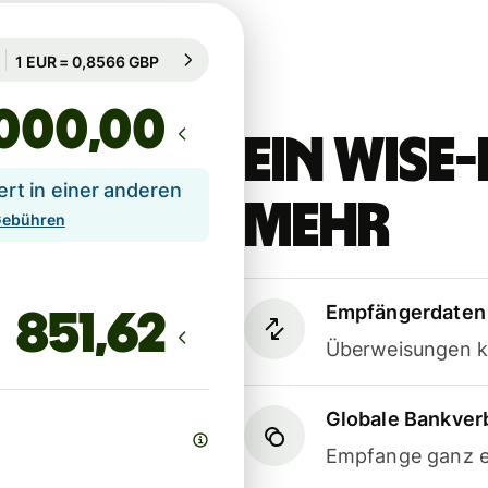
Garantiert für 83 Std.
1 EUR = 0,8566 GBP
Garantiert für 83 Std.
,00
Ein Wis
t in einer anderen
mehr
 Gebühren
Empfängerdaten 
Überweisungen k
Globale Bankve
Empfange ganz e