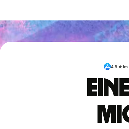
4.8 ★ im
Ein
Mi