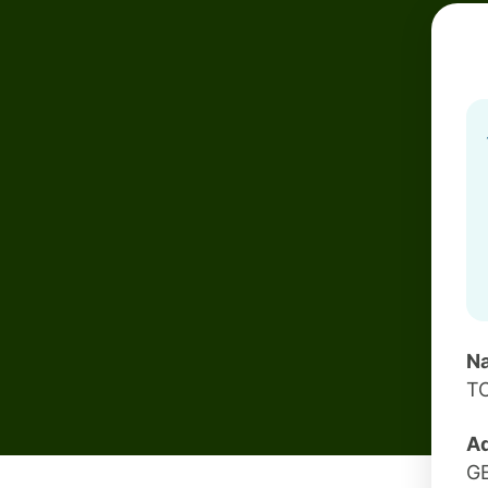
Na
T
Ad
G