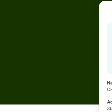
Na
C
Ad
3