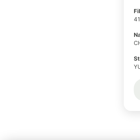
Fi
4
Na
C
St
Y