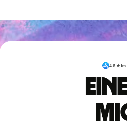
4.8 ★ im
Ein
Mi