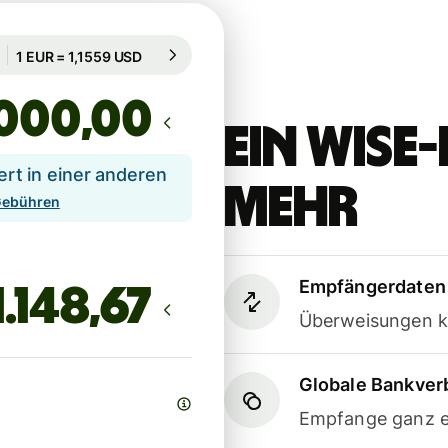
Garantiert für 51 Std.
1 EUR = 1,1559 USD
Garantiert für 51 Std.
,00
Ein Wis
t in einer anderen
mehr
 Gebühren
Empfängerdaten 
Überweisungen k
Globale Bankve
Empfange ganz e