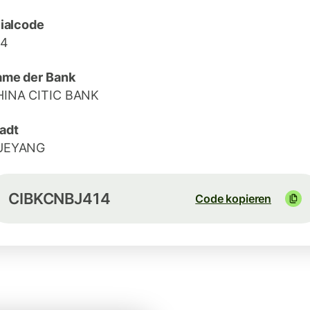
lialcode
14
me der Bank
HINA CITIC BANK
adt
UEYANG
CIBKCNBJ414
Code kopieren