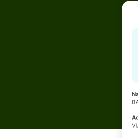
Na
BA
Ad
VI