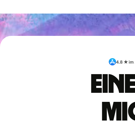
4.8 ★ im
Ein
Mi