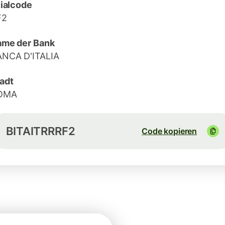
lialcode
F2
me der Bank
NCA D'ITALIA
adt
OMA
BITAITRRRF2
Code kopieren