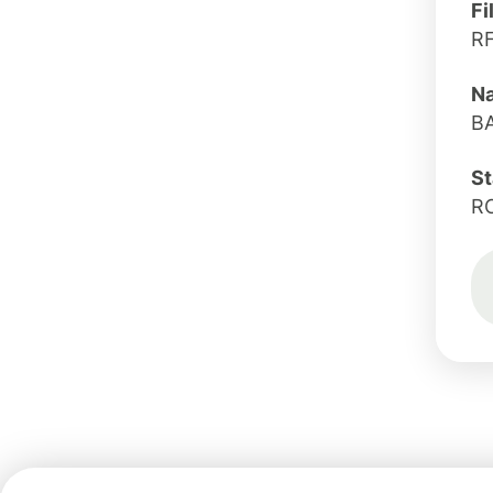
Fi
R
Na
BA
St
R