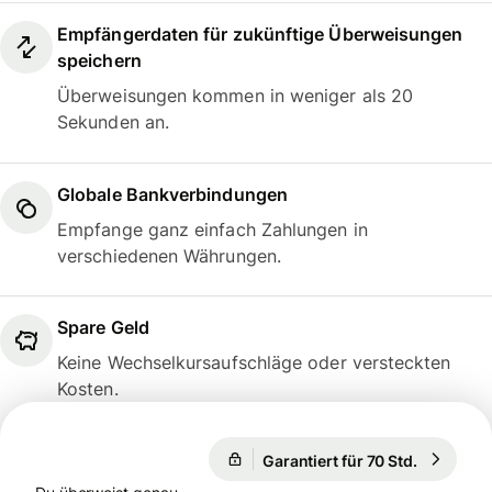
Empfängerdaten für zukünftige Überweisungen
speichern
Überweisungen kommen in weniger als 20
Sekunden an.
Globale Bankverbindungen
Empfange ganz einfach Zahlungen in
verschiedenen Währungen.
Spare Geld
Keine Wechselkursaufschläge oder versteckten
Kosten.
Garantiert für 70 Std.
1 EUR = 1
Garantiert für 70 Std.