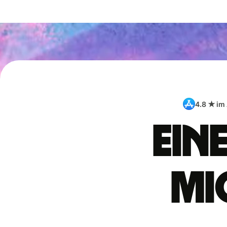
4.8 ★ im
Ein
Mi