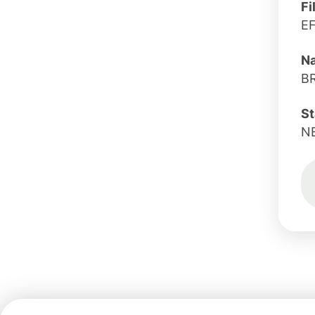
Fi
E
Na
B
St
N