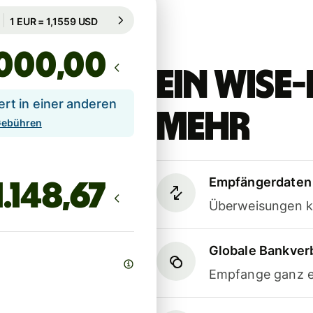
Garantiert für 82 Std.
1 EUR = 1,1559 USD
Garantiert für 82 Std.
,00
Ein Wis
t in einer anderen
mehr
 Gebühren
Empfängerdaten 
Überweisungen k
Globale Bankve
Empfange ganz e