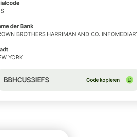
lialcode
FS
me der Bank
ROWN BROTHERS HARRIMAN AND CO. INFOMEDIAR
adt
EW YORK
BBHCUS3IEFS
Code kopieren