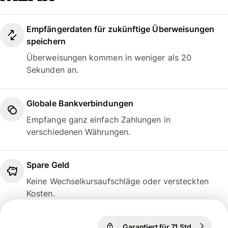
Empfängerdaten für zukünftige Überweisungen
speichern
Überweisungen kommen in weniger als 20
Sekunden an.
Globale Bankverbindungen
Empfange ganz einfach Zahlungen in
verschiedenen Währungen.
Spare Geld
Keine Wechselkursaufschläge oder versteckten
Kosten.
1 EUR = 1,1559 USD
Garantiert für 71 Std.
1 EUR = 1