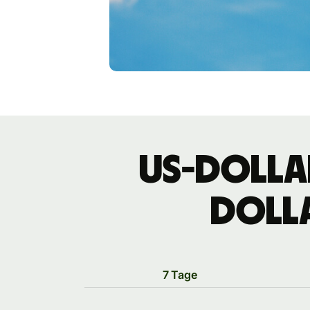
US-Dolla
Doll
7 Tage