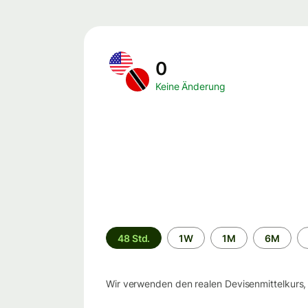
0
Keine Änderung
Zeitraum
48 Std.
1W
1M
6M
Wir verwenden den realen Devisenmittelkurs,