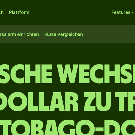
ch
Plattform
Features
rsalarm einrichten
Kurse vergleichen
ische Wechs
Dollar zu T
-Tobago-Do