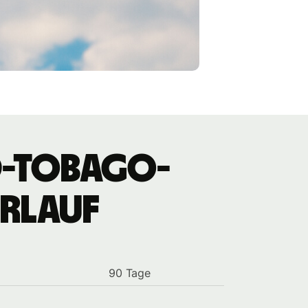
d-Tobago-
rlauf
90 Tage