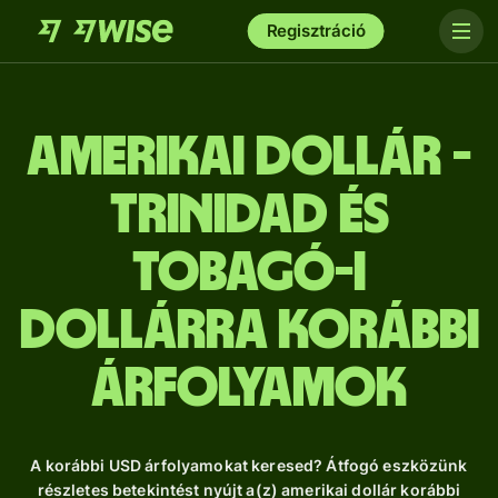
Regisztráció
amerikai dollár -
Trinidad és
Tobagó-i
dollárra Korábbi
árfolyamok
A korábbi USD árfolyamokat keresed? Átfogó eszközünk
részletes betekintést nyújt a(z) amerikai dollár korábbi