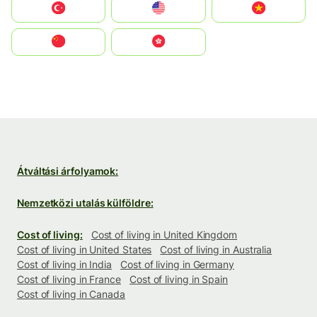
Türkiye
United States
Vietnam
中国
中國香港特別行政區
Átváltási árfolyamok:
Nemzetközi utalás külföldre:
Cost of living:
Cost of living in United Kingdom
Cost of living in United States
Cost of living in Australia
Cost of living in India
Cost of living in Germany
Cost of living in France
Cost of living in Spain
Cost of living in Canada