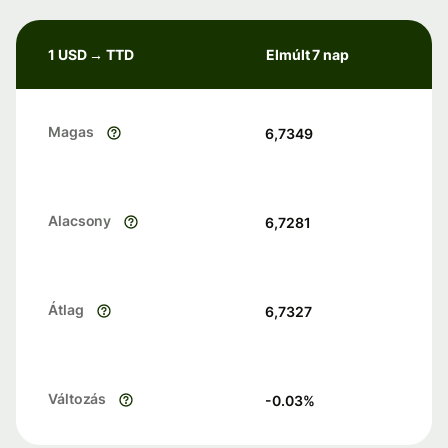
1 USD → TTD
Elmúlt 7 nap
Magas
6,7349
Alacsony
6,7281
Átlag
6,7327
Változás
-0.03
%