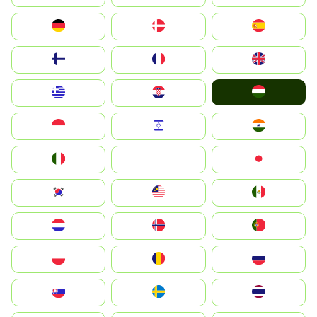
Deutschland
Denmark
España
Suomi
France
United Kingdom
Magyarország
Greece
Hrvatska
Indonesia
Israel
India
Italia
JA
Japan
South Korea
Malay
Mexico
Nederland
Norge
Portugal
Polska
România
Россия
Slovensko
Ruoŧŧa
ไทย