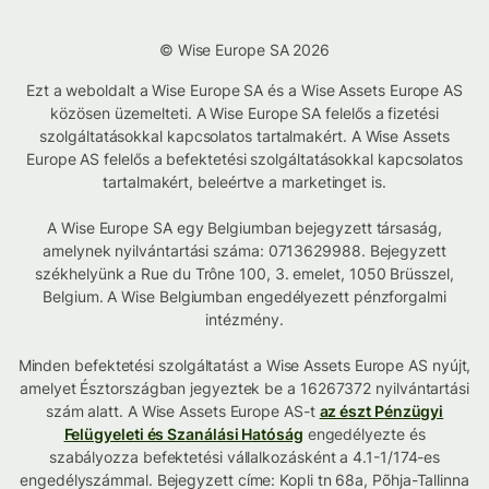
© Wise Europe SA 2026
Ezt a weboldalt a Wise Europe SA és a Wise Assets Europe AS
közösen üzemelteti. A Wise Europe SA felelős a fizetési
szolgáltatásokkal kapcsolatos tartalmakért. A Wise Assets
Europe AS felelős a befektetési szolgáltatásokkal kapcsolatos
tartalmakért, beleértve a marketinget is.
A Wise Europe SA egy Belgiumban bejegyzett társaság,
amelynek nyilvántartási száma: 0713629988. Bejegyzett
székhelyünk a Rue du Trône 100, 3. emelet, 1050 Brüsszel,
Belgium. A Wise Belgiumban engedélyezett pénzforgalmi
intézmény.
Minden befektetési szolgáltatást a Wise Assets Europe AS nyújt,
amelyet Észtországban jegyeztek be a 16267372 nyilvántartási
szám alatt. A Wise Assets Europe AS-t
az észt Pénzügyi
Felügyeleti és Szanálási Hatóság
engedélyezte és
szabályozza befektetési vállalkozásként a 4.1-1/174-es
engedélyszámmal. Bejegyzett címe: Kopli tn 68a, Põhja-Tallinna