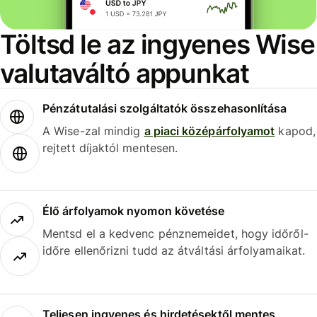
Töltsd le az ingyenes Wise
valutaváltó appunkat
Pénzátutalási szolgáltatók összehasonlítása
A Wise-zal mindig
a piaci középárfolyamot
kapod,
rejtett díjaktól mentesen.
Élő árfolyamok nyomon követése
Mentsd el a kedvenc pénznemeidet, hogy időről-
időre ellenőrizni tudd az átváltási árfolyamaikat.
Teljesen ingyenes és hirdetésektől mentes