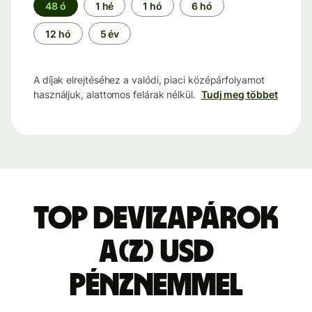
Időszak
48 ó
1 hé
1 hó
6 hó
12 hó
5 év
A díjak elrejtéséhez a valódi, piaci középárfolyamot
használjuk, alattomos felárak nélkül.
Tudj meg többet
Top devizapárok
a(z) USD
pénznemmel