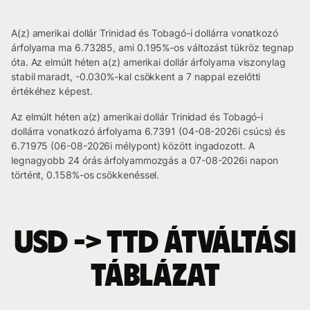
A(z) amerikai dollár Trinidad és Tobagó-i dollárra vonatkozó
árfolyama ma 6.73285, ami 0.195%-os változást tükröz tegnap
óta. Az elmúlt héten a(z) amerikai dollár árfolyama viszonylag
stabil maradt, -0.030%-kal csökkent a 7 nappal ezelőtti
értékéhez képest.
Az elmúlt héten a(z) amerikai dollár Trinidad és Tobagó-i
dollárra vonatkozó árfolyama 6.7391 (04-08-2026i csúcs) és
6.71975 (06-08-2026i mélypont) között ingadozott. A
legnagyobb 24 órás árfolyammozgás a 07-08-2026i napon
történt, 0.158%-os csökkenéssel.
USD -> TTD átváltási
táblázat