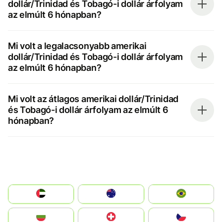
dollár/Trinidad és Tobagó-i dollár árfolyam
az elmúlt 6 hónapban?
Mi volt a legalacsonyabb amerikai
dollár/Trinidad és Tobagó-i dollár árfolyam
az elmúlt 6 hónapban?
Mi volt az átlagos amerikai dollár/Trinidad
és Tobagó-i dollár árfolyam az elmúlt 6
hónapban?
الإمارات العربية المتحدة
Australia
Brazil
България
Switzerland
Czechia