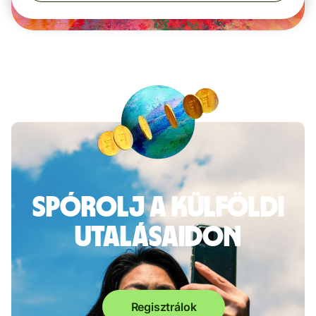
Spórolj a külföldi
utalásaidon
Regisztrálok