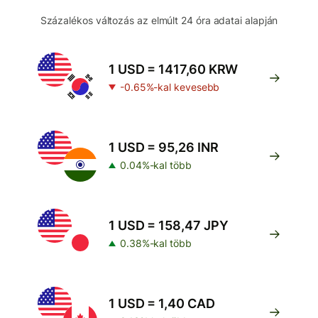
Százalékos változás az elmúlt 24 óra adatai alapján
1 USD = 1417,60 KRW
-0.65%-kal kevesebb
1 USD = 95,26 INR
0.04%-kal több
1 USD = 158,47 JPY
0.38%-kal több
1 USD = 1,40 CAD