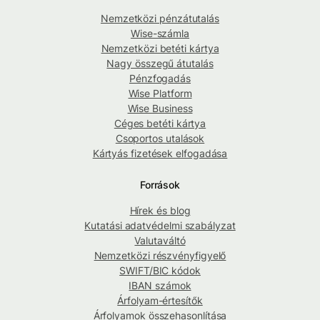
Nemzetközi pénzátutalás
Wise-számla
Nemzetközi betéti kártya
Nagy összegű átutalás
Pénzfogadás
Wise Platform
Wise Business
Céges betéti kártya
Csoportos utalások
Kártyás fizetések elfogadása
Források
Hírek és blog
Kutatási adatvédelmi szabályzat
Valutaváltó
Nemzetközi részvényfigyelő
SWIFT/BIC kódok
IBAN számok
Árfolyam-értesítők
Árfolyamok összehasonlítása