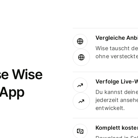
Vergleiche Anb
Wise tauscht d
ohne versteckt
se Wise
Verfolge Live-
-App
Du kannst dein
jederzeit anseh
entwickelt.
Komplett koste