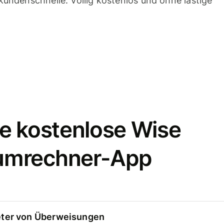
undenschnelle. Völlig kostenlos und ohne lästige
e kostenlose Wise
umrechner-App
eter von Überweisungen