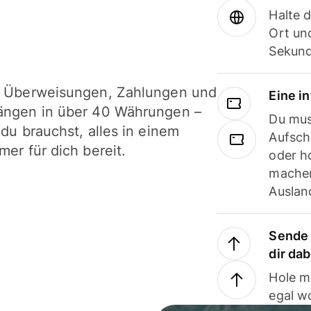
Halte 
Ort und
Sekund
i Überweisungen, Zahlungen und
Eine i
ängen in über 40 Währungen –
Du mus
 du brauchst, alles in einem
Aufsch
mer für dich bereit.
oder h
machen
Ausland
Sende 
dir da
Hole m
egal w