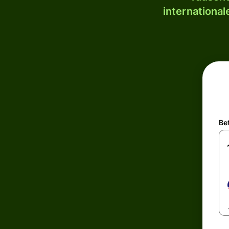
internationa
Be