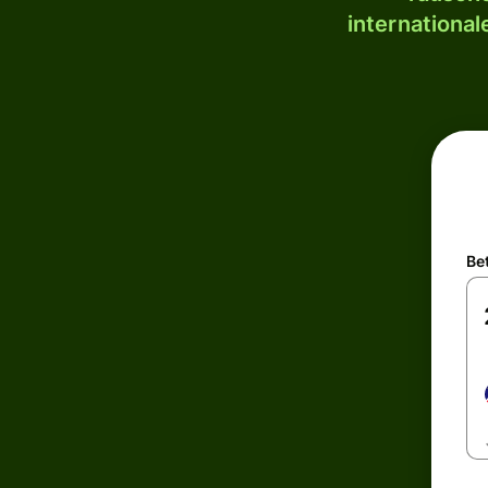
internationa
Be