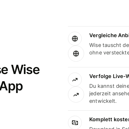
Vergleiche Anb
Wise tauscht d
ohne versteckt
se Wise
Verfolge Live-
-App
Du kannst dein
jederzeit anseh
entwickelt.
Komplett koste