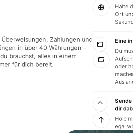
Halte 
Ort und
Sekund
i Überweisungen, Zahlungen und
Eine i
ängen in über 40 Währungen –
Du mus
 du brauchst, alles in einem
Aufsch
mer für dich bereit.
oder h
machen
Ausland
Sende 
dir da
Hole m
egal w