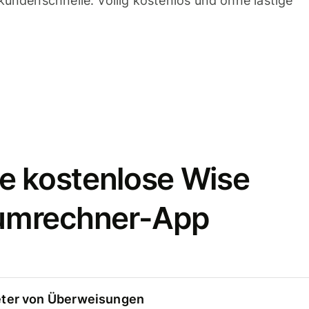
undenschnelle. Völlig kostenlos und ohne lästige
e kostenlose Wise
umrechner-App
eter von Überweisungen