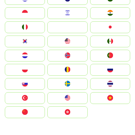
Indonesia
Israel
India
Italia
JA
Japan
South Korea
Malay
Mexico
Nederland
Norge
Portugal
Polska
România
Россия
Slovensko
Ruoŧŧa
ไทย
Türkiye
United States
Vietnam
中国
中國香港特別行政區