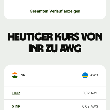
Gesamten Verlauf anzeigen
Heutiger Kurs von
INR zu AWG
INR
AWG
1
INR
0,02
AWG
5
INR
0,09
AWG