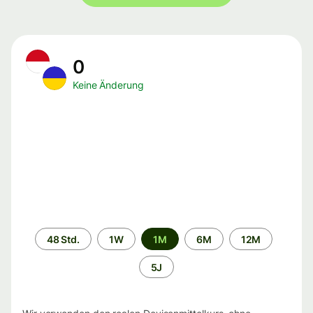
0
Keine Änderung
Zeitraum
48 Std.
1W
1M
6M
12M
5J