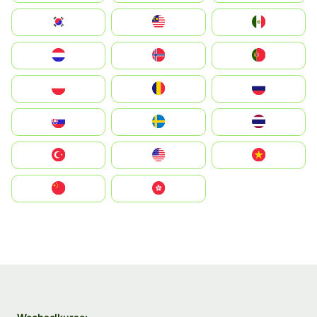
South Korea
Malay
Mexico
Nederland
Norge
Portugal
Polska
România
Россия
Slovensko
Ruoŧŧa
ไทย
Türkiye
United States
Vietnam
中国
中國香港特別行政區