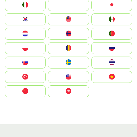
Italia
JA
Japan
South Korea
Malay
Mexico
Nederland
Norge
Portugal
Polska
România
Россия
Slovensko
Ruoŧŧa
ไทย
Türkiye
United States
Vietnam
中国
中國香港特別行政區