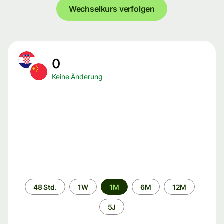
Wechselkurs verfolgen
0
Keine Änderung
Zeitraum
48 Std.
1W
1M
6M
12M
5J