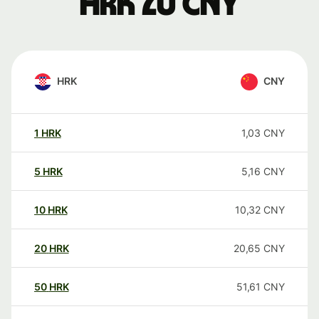
HRK zu CNY
HRK
CNY
1
HRK
1,03
CNY
5
HRK
5,16
CNY
10
HRK
10,32
CNY
20
HRK
20,65
CNY
50
HRK
51,61
CNY