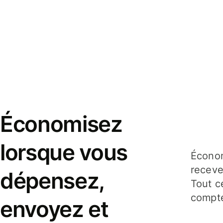
Économisez
lorsque vous
Économ
receve
dépensez,
Tout c
compte
envoyez et