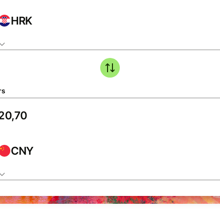
HRK
rs
CNY