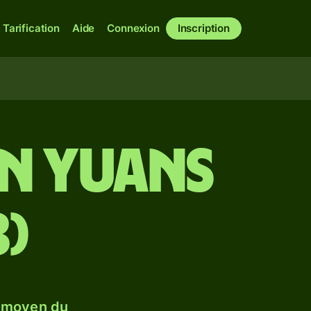
Tarification
Aide
Connexion
Inscription
en yuans
B)
e moyen du