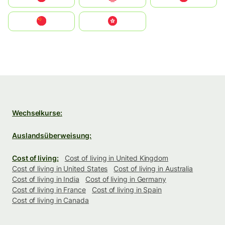
中国
中國香港特別行政區
Wechselkurse:
Auslandsüberweisung:
Cost of living:
Cost of living in United Kingdom
Cost of living in United States
Cost of living in Australia
Cost of living in India
Cost of living in Germany
Cost of living in France
Cost of living in Spain
Cost of living in Canada