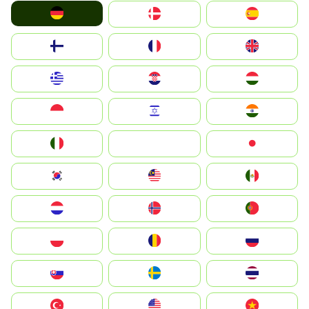
Deutschland
Denmark
España
Suomi
France
United Kingdom
Greece
Hrvatska
Magyarország
Indonesia
Israel
India
Italia
JA
Japan
South Korea
Malay
Mexico
Nederland
Norge
Portugal
Polska
România
Россия
Slovensko
Ruoŧŧa
ไทย
Türkiye
United States
Vietnam