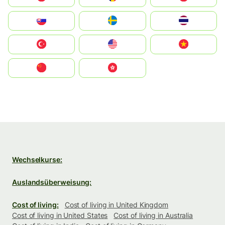
Slovensko
Ruoŧŧa
ไทย
Türkiye
United States
Vietnam
中国
中國香港特別行政區
Wechselkurse:
Auslandsüberweisung:
Cost of living:
Cost of living in United Kingdom
Cost of living in United States
Cost of living in Australia