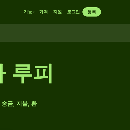
기능
가격
지원
로그인
등록
카 루피
송금, 지불, 환