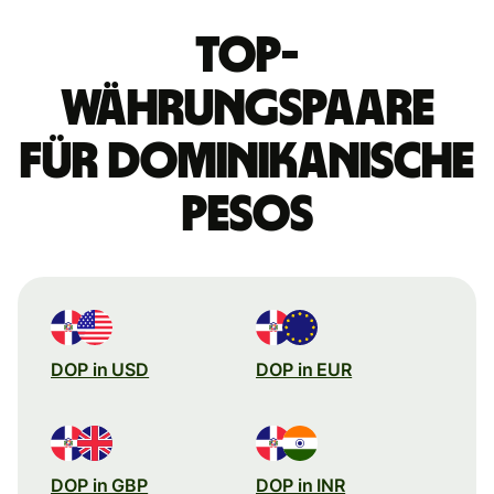
Top-
Währungspaare
für dominikanische
Pesos
DOP in USD
DOP in EUR
DOP in GBP
DOP in INR