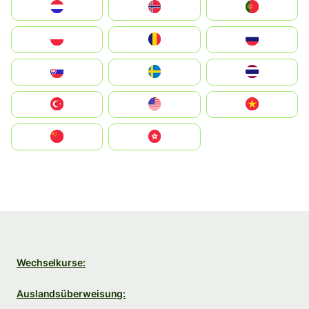
Nederland
Norge
Portugal
Polska
România
Россия
Slovensko
Ruoŧŧa
ไทย
Türkiye
United States
Vietnam
中国
中國香港特別行政區
Wechselkurse:
Auslandsüberweisung: