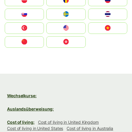
Polska
România
Россия
Slovensko
Ruoŧŧa
ไทย
Türkiye
United States
Vietnam
中国
中國香港特別行政區
Wechselkurse:
Auslandsüberweisung:
Cost of living:
Cost of living in United Kingdom
Cost of living in United States
Cost of living in Australia