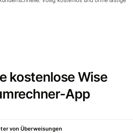
undenschnelle. Völlig kostenlos und ohne lästige
e kostenlose Wise
umrechner-App
eter von Überweisungen