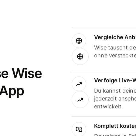
Vergleiche Anb
Wise tauscht d
ohne versteckt
se Wise
Verfolge Live-
-App
Du kannst dein
jederzeit anseh
entwickelt.
Komplett koste