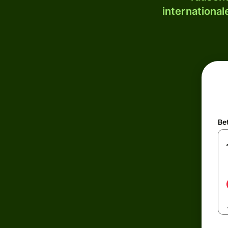
internationa
Be