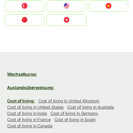
Türkiye
United States
Vietnam
中国
中國香港特別行政區
Wechselkurse:
Auslandsüberweisung:
Cost of living:
Cost of living in United Kingdom
Cost of living in United States
Cost of living in Australia
Cost of living in India
Cost of living in Germany
Cost of living in France
Cost of living in Spain
Cost of living in Canada