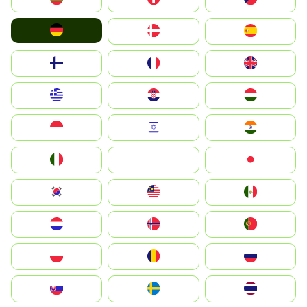
Deutschland
Denmark
España
Suomi
France
United Kingdom
Greece
Hrvatska
Magyarország
Indonesia
Israel
India
Italia
JA
Japan
South Korea
Malay
Mexico
Nederland
Norge
Portugal
Polska
România
Россия
Slovensko
Ruoŧŧa
ไทย