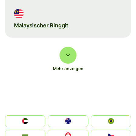
Malaysischer Ringgit
Mehr anzeigen
الإمارات العربية المتحدة
Australia
Brazil
България
Switzerland
Czechia