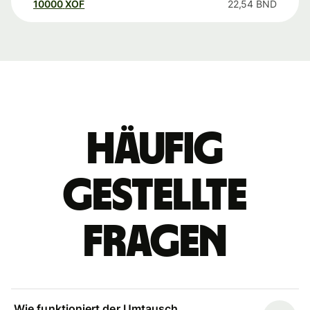
10000
XOF
22,54
BND
Häufig
gestellte
Fragen
Wie funktioniert der Umtausch