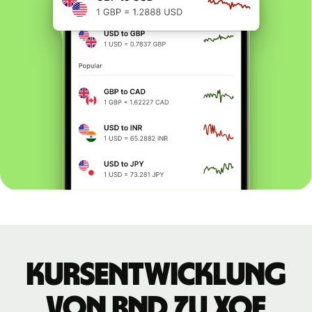
Kursentwicklung
von BND zu XOF