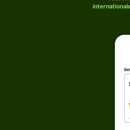
internationa
Be