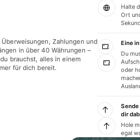
Halte 
Ort und
Sekund
i Überweisungen, Zahlungen und
Eine i
ängen in über 40 Währungen –
Du mus
 du brauchst, alles in einem
Aufsch
mer für dich bereit.
oder h
machen
Ausland
Sende 
dir da
Hole m
egal w