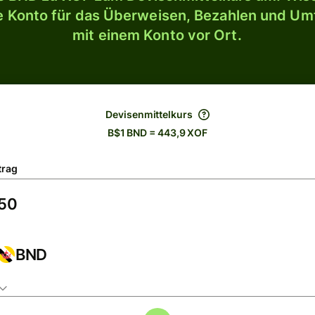
le Konto für das Überweisen, Bezahlen und U
mit einem Konto vor Ort.
Devisenmittelkurs
B$1 BND = 443,9 XOF
trag
BND