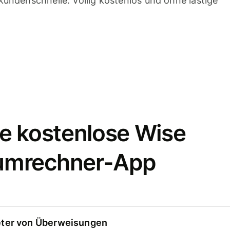
undenschnelle. Völlig kostenlos und ohne lästige
e kostenlose Wise
umrechner-App
eter von Überweisungen