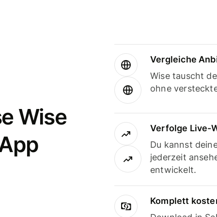
Vergleiche Anb
Wise tauscht d
ohne versteckt
se Wise
Verfolge Live-
-App
Du kannst dein
jederzeit anseh
entwickelt.
Komplett koste