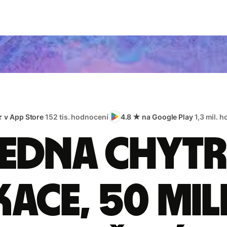
★ v App Store
152 tis. hodnocení
4.8 ★ na Google Play
1,3 mil. 
edna chyt
kace, 50 mi