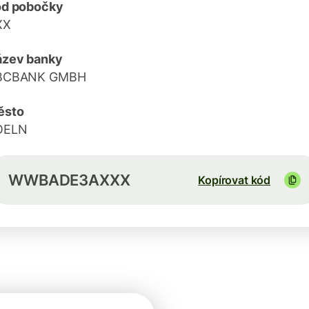
ód pobočky
XX
ázev banky
BCBANK GMBH
ěsto
OELN
WWBADE3AXXX
Kopírovat kód