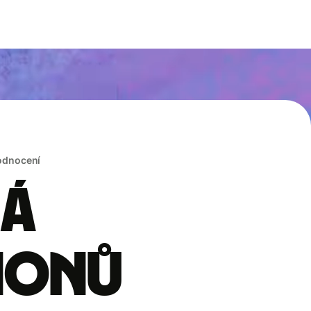
hodnocení
rá
lionů