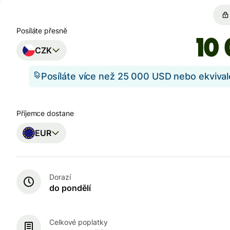
Posíláte přesně
CZK
Posíláte více než 25 000 USD nebo ekviva
Příjemce dostane
EUR
Dorazí
do pondělí
Celkové poplatky