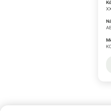
K
X
N
A
M
K