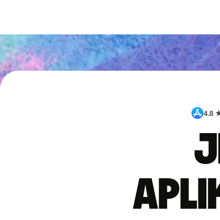
4.8 
J
apli