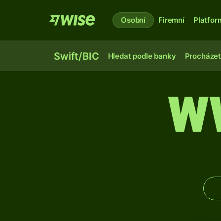
Osobní
Firemní
Platfor
Swift/BIC
Hledat podle banky
Procházet
W