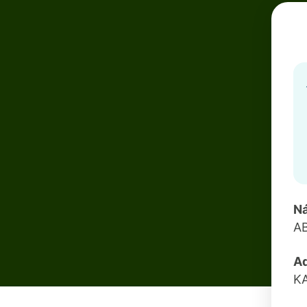
N
A
A
K