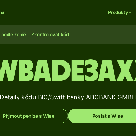
ma
Produkty
 podle země
Zkontrolovat kód
WBADE3AX
Detaily kódu BIC/Swift banky ABCBANK GMB
Přijmout peníze s Wise
Poslat s Wise