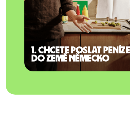
1. Chcete poslat peníze
do země Německo