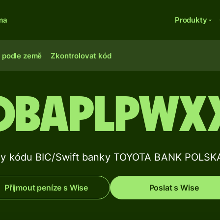
ma
Produkty
 podle země
Zkontrolovat kód
OBAPLPWX
ily kódu BIC/Swift banky TOYOTA BANK POLSKA
Přijmout peníze s Wise
Poslat s Wise