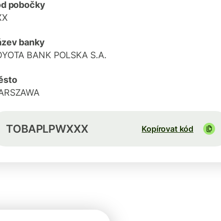
ód pobočky
XX
ázev banky
OYOTA BANK POLSKA S.A.
ěsto
ARSZAWA
TOBAPLPWXXX
Kopírovat kód