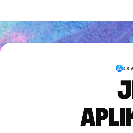
4.8 
J
apli