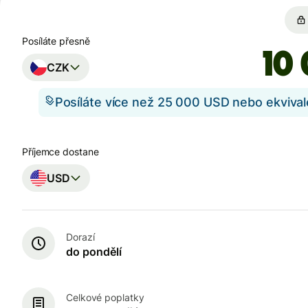
Posíláte přesně
CZK
Posíláte více než 25 000 USD nebo ekviva
Příjemce dostane
USD
Dorazí
do pondělí
Celkové poplatky