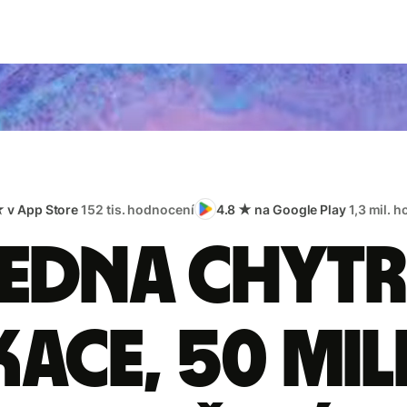
★ v App Store
152 tis. hodnocení
4.8 ★ na Google Play
1,3 mil. 
edna chyt
kace, 50 mi