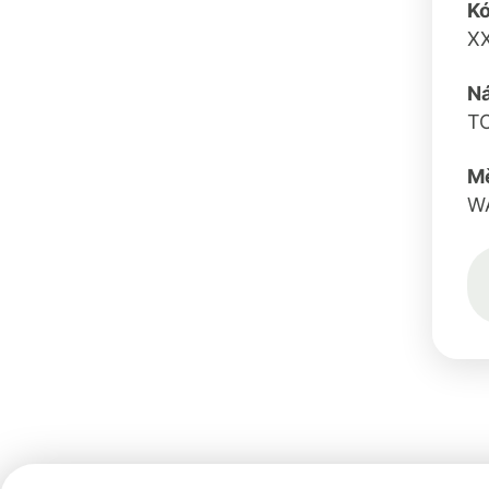
K
X
N
T
M
W