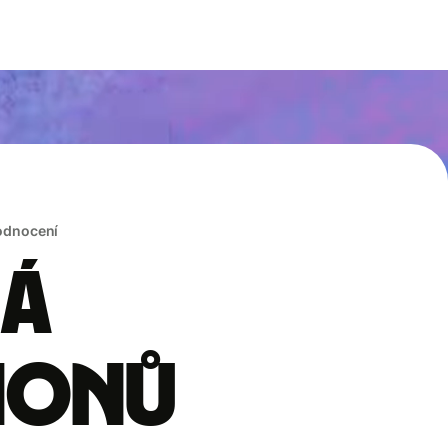
hodnocení
rá
lionů