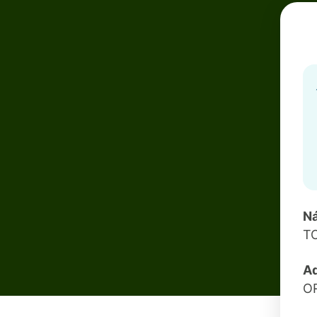
N
T
A
O