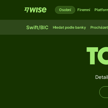
Osobní
Firemní
Platfor
Swift/BIC
Hledat podle banky
Procházet
T
Deta