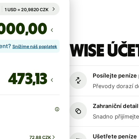
Garantován na 56 h
1 USD = 20,9820 CZK
Garantován na 56 h
,00
Wise účet
lent?
Snížíme náš poplatek
Posílejte peníze
Převody dorazí d
Zahraniční detail
Snadno přijímejt
Ušetřete peníze
72,88 CZK