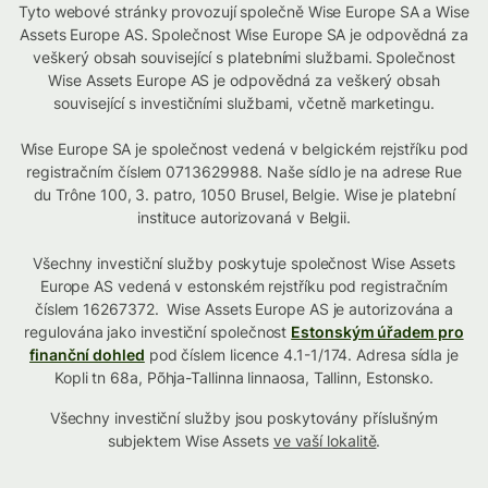
Tyto webové stránky provozují společně Wise Europe SA a Wise
Assets Europe AS. Společnost Wise Europe SA je odpovědná za
veškerý obsah související s platebními službami. Společnost
Wise Assets Europe AS je odpovědná za veškerý obsah
související s investičními službami, včetně marketingu.
Wise Europe SA je společnost vedená v belgickém rejstříku pod
registračním číslem 0713629988. Naše sídlo je na adrese Rue
du Trône 100, 3. patro, 1050 Brusel, Belgie. Wise je platební
instituce autorizovaná v Belgii.
Všechny investiční služby poskytuje společnost Wise Assets
Europe AS vedená v estonském rejstříku pod registračním
číslem 16267372. Wise Assets Europe AS je autorizována a
regulována jako investiční společnost
Estonským úřadem pro
finanční dohled
pod číslem licence 4.1-1/174. Adresa sídla je
Kopli tn 68a, Põhja-Tallinna linnaosa, Tallinn, Estonsko.
Všechny investiční služby jsou poskytovány příslušným
subjektem Wise Assets
ve vaší lokalitě
.