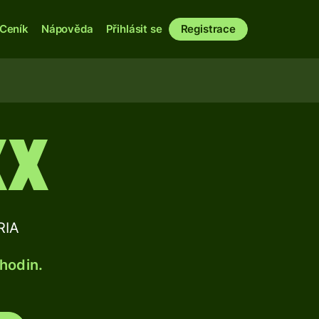
Ceník
Nápověda
Přihlásit se
Registrace
XX
RIA
 hodin.