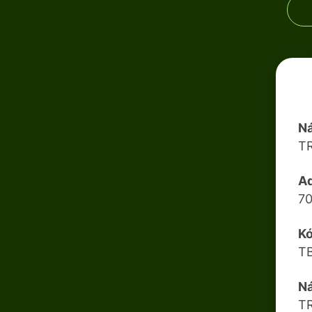
N
T
A
70
K
T
N
T