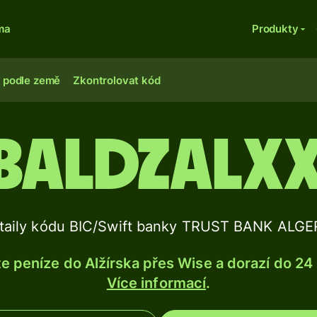
ma
Produkty
 podle země
Zkontrolovat kód
BALDZALX
taily kódu BIC/Swift banky TRUST BANK ALGE
e peníze do Alžírska přes Wise a dorazí do 24
Více informací
.