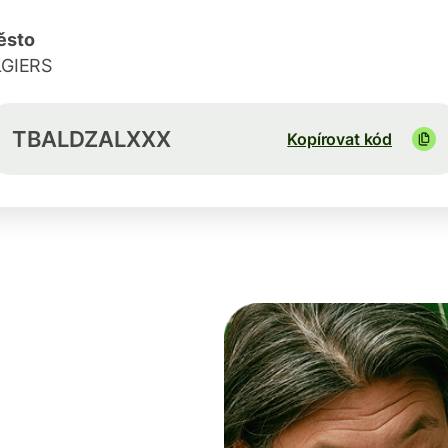
ěsto
LGIERS
TBALDZALXXX
Kopírovat kód