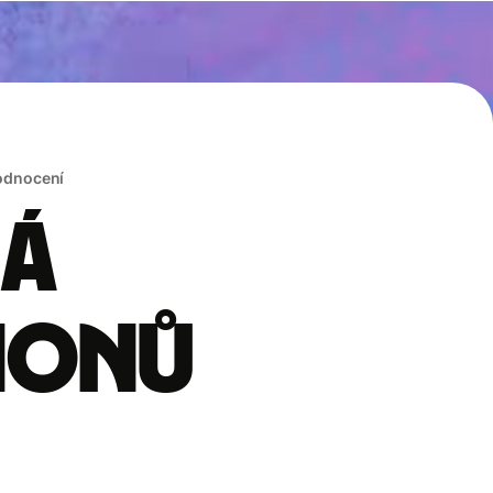
hodnocení
rá
lionů