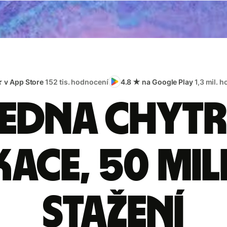
★ v App Store
152 tis. hodnocení
4.8 ★ na Google Play
1,3 mil. 
edna chyt
kace, 50 mi
stažení