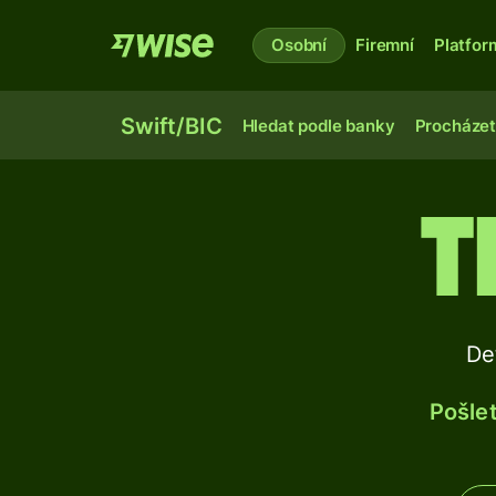
Osobní
Firemní
Platfor
Swift/BIC
Hledat podle banky
Procházet
T
De
Pošlet