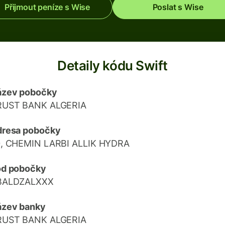
Přijmout peníze s Wise
Poslat s Wise
Detaily kódu Swift
ázev pobočky
RUST BANK ALGERIA
dresa pobočky
, CHEMIN LARBI ALLIK HYDRA
ód pobočky
BALDZALXXX
ázev banky
RUST BANK ALGERIA