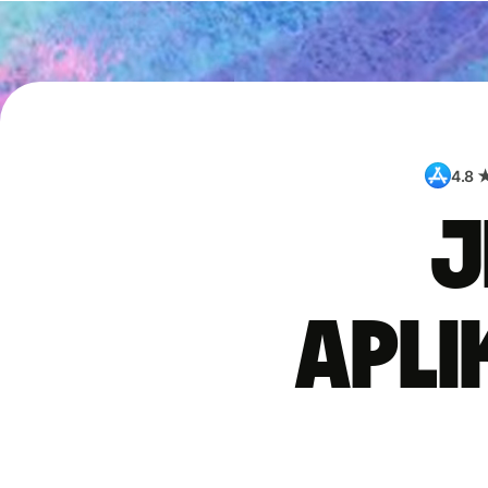
4.8 
J
apli