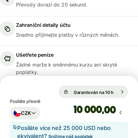
Převody dorazí do 20 sekund.
Zahraniční detaily účtu
Snadno přijímejte platby v různých měnách.
Ušetřete peníze
Žádné marže k směnnému kurzu ani skryté
poplatky.
Garantován na 10 h
1 GBP = 28
Garantován na 10 h
Posíláte přesně
,00
CZK
Posíláte více než 25 000 USD nebo
ekvivalent?
Snížíme náš poplatek