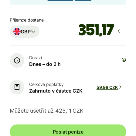
Příjemce dostane
GBP
Dorazí
Dnes – do 2 h
Celkové poplatky
59,98 CZK
Zahrnuto v částce CZK
Můžete ušetřit až 425,11 CZK
Poslat peníze