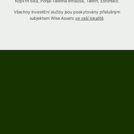
Kopli tn 68a, Põhja-Tallinna linnaosa, Tallinn, Estonsko.
Všechny investiční služby jsou poskytovány příslušným
subjektem Wise Assets
ve vaší lokalitě
.