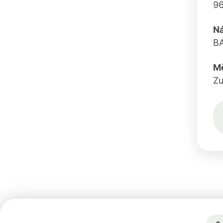
9
N
B
M
Zu