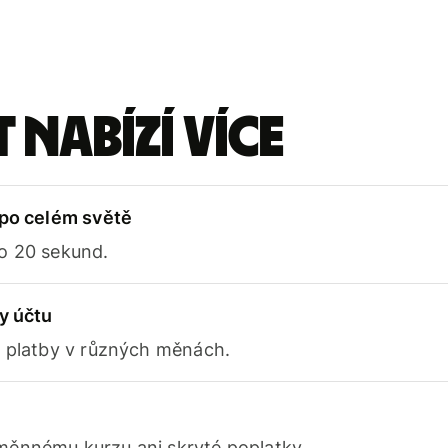
 nabízí více
 po celém světě
o 20 sekund.
y účtu
e platby v různých měnách.
ěnnému kurzu ani skryté poplatky.