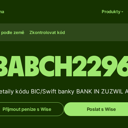
ma
Produkty
 podle země
Zkontrolovat kód
BABCH229
etaily kódu BIC/Swift banky BANK IN ZUZWIL 
Přijmout peníze s Wise
Poslat s Wise