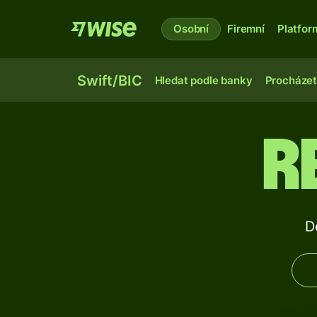
Osobní
Firemní
Platfor
Swift/BIC
Hledat podle banky
Procházet
R
D