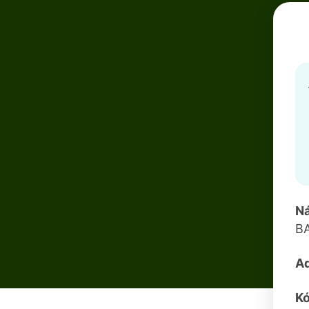
N
B
A
K