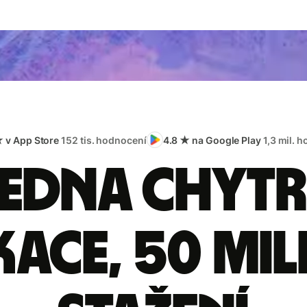
★ v App Store
152 tis. hodnocení
4.8 ★ na Google Play
1,3 mil. 
edna chyt
kace, 50 mi