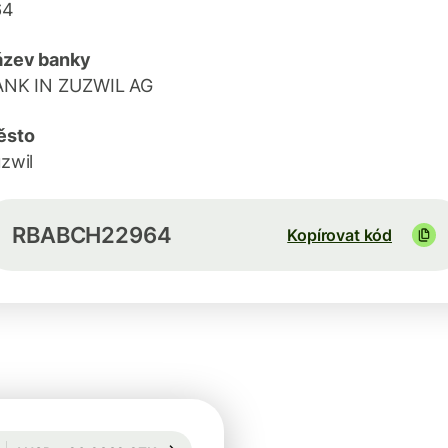
64
ázev banky
ANK IN ZUZWIL AG
ěsto
zwil
RBABCH22964
Kopírovat kód
Garantován na 72 h
1 USD = 20,9882 CZK