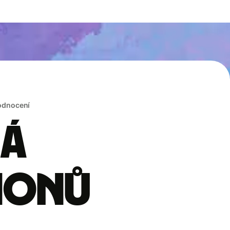
hodnocení
rá
lionů