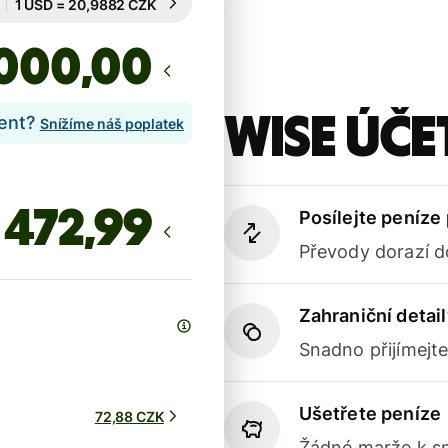
Garantován na 72 h
,00
Wise účet
lent?
Snížíme náš poplatek
Posílejte peníze
Převody dorazí d
Zahraniční detail
Snadno přijímejt
Ušetřete peníze
72,88 CZK
Žádné marže k sm