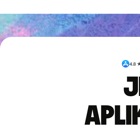
4.8 
J
apli