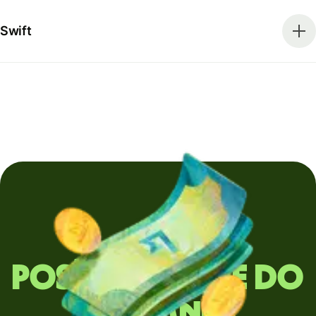
Swift
Posíláte peníze do
zahraničí