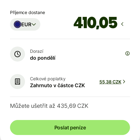
Příjemce dostane
EUR
Dorazí
do pondělí
Celkové poplatky
55,38 CZK
Zahrnuto v částce CZK
Můžete ušetřit až 435,69 CZK
Poslat peníze