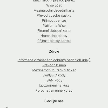
Mezinárodní převod peněz
Wise účet
Mezinárodní debetní karta
Převod vysoké částky
Přijmout peníze
Platforma Wise
Firemní debetní karta
Hromadné platby
Přijímat platby kartou
Zdroje
Informace o zásadách ochrany osobních údajů
Převodník měn
Mezinárodní burzovní ticker
Swift/BIC kódy
IBAN kódy
Upozornění na kurz
Porovnat směnné kurzy
Sledujte nás