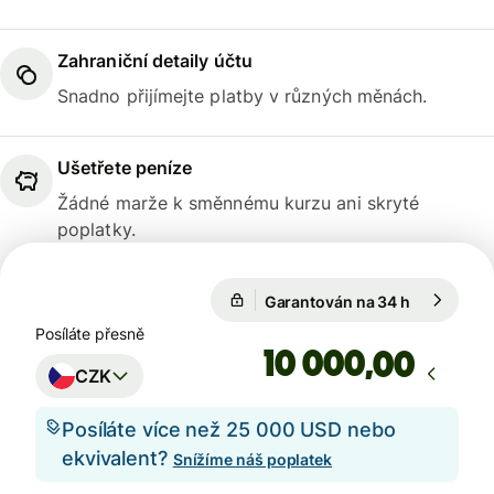
Zahraniční detaily účtu
Snadno přijímejte platby v různých měnách.
Ušetřete peníze
Žádné marže k směnnému kurzu ani skryté
poplatky.
Garantován na 34 h
1 EUR = 24
Garantován na 34 h
Posíláte přesně
,00
CZK
Posíláte více než 25 000 USD nebo
ekvivalent?
Snížíme náš poplatek