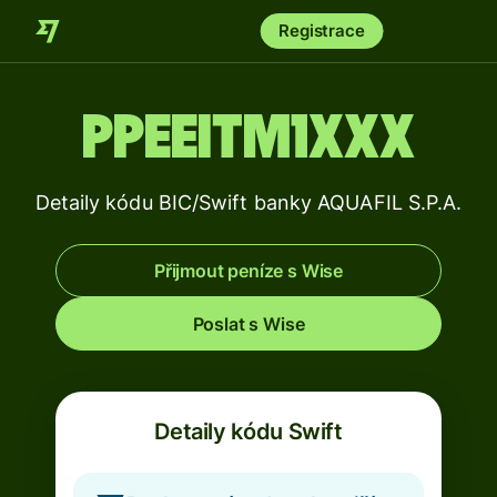
Registrace
PPEEITM1XXX
Detaily kódu BIC/Swift banky AQUAFIL S.P.A.
Přijmout peníze s Wise
Poslat s Wise
Detaily kódu Swift