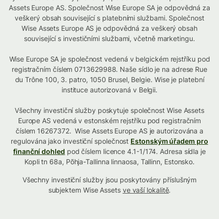
Assets Europe AS. Společnost Wise Europe SA je odpovědná za
veškerý obsah související s platebními službami. Společnost
Wise Assets Europe AS je odpovědná za veškerý obsah
související s investičními službami, včetně marketingu.
Wise Europe SA je společnost vedená v belgickém rejstříku pod
registračním číslem 0713629988. Naše sídlo je na adrese Rue
du Trône 100, 3. patro, 1050 Brusel, Belgie. Wise je platební
instituce autorizovaná v Belgii.
Všechny investiční služby poskytuje společnost Wise Assets
Europe AS vedená v estonském rejstříku pod registračním
číslem 16267372. Wise Assets Europe AS je autorizována a
regulována jako investiční společnost
Estonským úřadem pro
finanční dohled
pod číslem licence 4.1-1/174. Adresa sídla je
Kopli tn 68a, Põhja-Tallinna linnaosa, Tallinn, Estonsko.
Všechny investiční služby jsou poskytovány příslušným
subjektem Wise Assets
ve vaší lokalitě
.