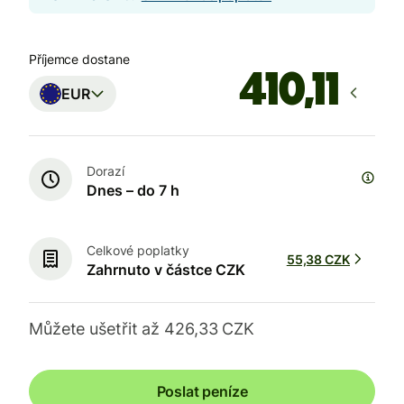
Příjemce dostane
EUR
Dorazí
Dnes – do 7 h
Celkové poplatky
55,38 CZK
Zahrnuto v částce CZK
Můžete ušetřit až 426,33 CZK
Poslat peníze