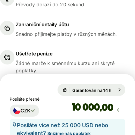
Převody dorazí do 20 sekund.
Zahraniční detaily účtu
Snadno přijímejte platby v různých měnách.
Ušetřete peníze
Žádné marže k směnnému kurzu ani skryté
poplatky.
Garantován na 14 h
1 EUR = 24
Garantován na 14 h
Posíláte přesně
,00
CZK
Posíláte více než 25 000 USD nebo
ekvivalent?
Snížíme náš poplatek