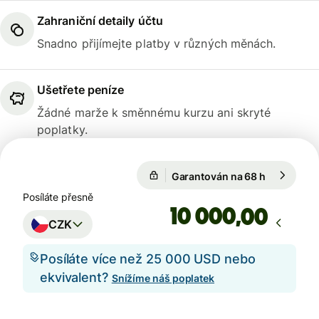
Zahraniční detaily účtu
Snadno přijímejte platby v různých měnách.
Ušetřete peníze
Žádné marže k směnnému kurzu ani skryté
poplatky.
Garantován na 68 h
1 USD = 2
Garantován na 68 h
Posíláte přesně
,00
CZK
Posíláte více než 25 000 USD nebo
ekvivalent?
Snížíme náš poplatek