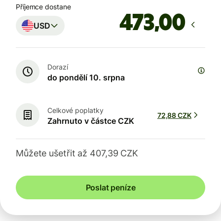
Příjemce dostane
,00
USD
Dorazí
do pondělí 10. srpna
Celkové poplatky
72,88 CZK
Zahrnuto v částce CZK
Můžete ušetřit až 407,39 CZK
Poslat peníze