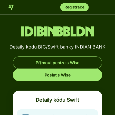
Registrace
IDIBINBBLDN
Detaily kódu BIC/Swift banky INDIAN BANK
Přijmout peníze s Wise
Poslat s Wise
Detaily kódu Swift