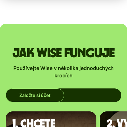
Jak Wise funguje
Používejte Wise v několika jednoduchých
krocích
Založte si účet
1. Chcete
2. V