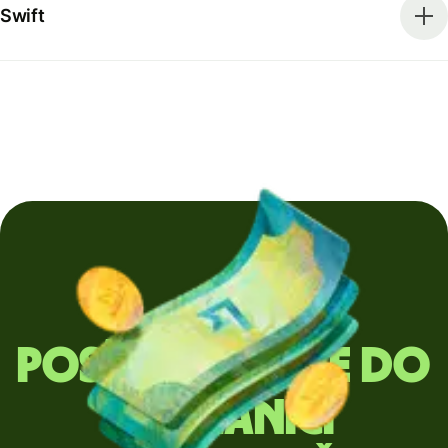
Swift
Posíláte peníze do
zahraničí