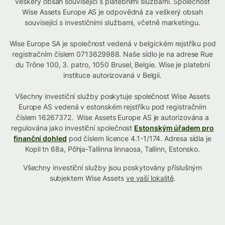
veškerý obsah související s platebními službami. Společnost
Wise Assets Europe AS je odpovědná za veškerý obsah
související s investičními službami, včetně marketingu.
Wise Europe SA je společnost vedená v belgickém rejstříku pod
registračním číslem 0713629988. Naše sídlo je na adrese Rue
du Trône 100, 3. patro, 1050 Brusel, Belgie. Wise je platební
instituce autorizovaná v Belgii.
Všechny investiční služby poskytuje společnost Wise Assets
Europe AS vedená v estonském rejstříku pod registračním
číslem 16267372. Wise Assets Europe AS je autorizována a
regulována jako investiční společnost
Estonským úřadem pro
finanční dohled
pod číslem licence 4.1-1/174. Adresa sídla je
Kopli tn 68a, Põhja-Tallinna linnaosa, Tallinn, Estonsko.
Všechny investiční služby jsou poskytovány příslušným
subjektem Wise Assets
ve vaší lokalitě
.