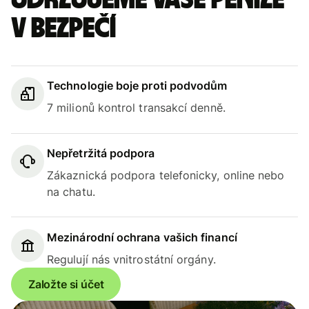
Udržujeme vaše peníze
v bezpečí
Technologie boje proti podvodům
7 milionů kontrol transakcí denně.
Nepřetržitá podpora
Zákaznická podpora telefonicky, online nebo
na chatu.
Mezinárodní ochrana vašich financí
Regulují nás vnitrostátní orgány.
Založte si účet