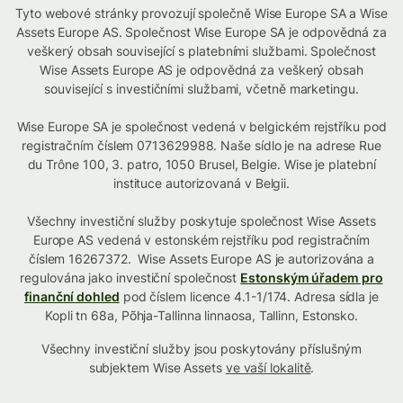
Tyto webové stránky provozují společně Wise Europe SA a Wise
Assets Europe AS. Společnost Wise Europe SA je odpovědná za
veškerý obsah související s platebními službami. Společnost
Wise Assets Europe AS je odpovědná za veškerý obsah
související s investičními službami, včetně marketingu.
Wise Europe SA je společnost vedená v belgickém rejstříku pod
registračním číslem 0713629988. Naše sídlo je na adrese Rue
du Trône 100, 3. patro, 1050 Brusel, Belgie. Wise je platební
instituce autorizovaná v Belgii.
Všechny investiční služby poskytuje společnost Wise Assets
Europe AS vedená v estonském rejstříku pod registračním
číslem 16267372. Wise Assets Europe AS je autorizována a
regulována jako investiční společnost
Estonským úřadem pro
finanční dohled
pod číslem licence 4.1-1/174. Adresa sídla je
Kopli tn 68a, Põhja-Tallinna linnaosa, Tallinn, Estonsko.
Všechny investiční služby jsou poskytovány příslušným
subjektem Wise Assets
ve vaší lokalitě
.