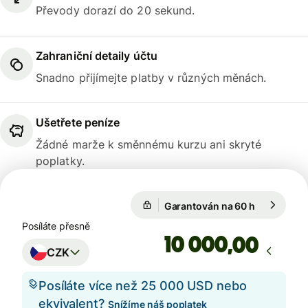
Převody dorazí do 20 sekund.
Zahraniční detaily účtu
Snadno přijímejte platby v různých měnách.
Ušetřete peníze
Žádné marže k směnnému kurzu ani skryté
poplatky.
Garantován na 60 h
1 USD = 20
Garantován na 60 h
Posíláte přesně
,00
CZK
Posíláte více než 25 000 USD nebo
ekvivalent?
Snížíme náš poplatek