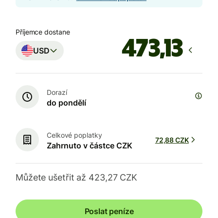
Příjemce dostane
USD
Dorazí
do pondělí
Celkové poplatky
72,88 CZK
Zahrnuto v částce CZK
Můžete ušetřit až 423,27 CZK
Poslat peníze