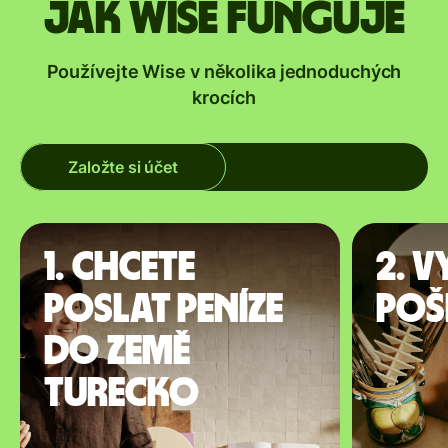
Jak Wise funguje
Používejte Wise v několika jednoduchých
krocích
Založte si účet
1. Chcete
2. V
poslat peníze
poš
do země
Turecko