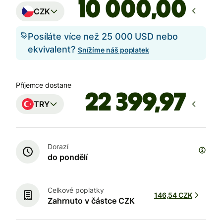
,00
CZK
Posíláte více než 25 000 USD nebo
ekvivalent?
Snížíme náš poplatek
Příjemce dostane
TRY
Dorazí
do pondělí
Celkové poplatky
146,54 CZK
Zahrnuto v částce CZK