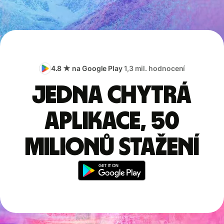
4.8 ★ na Google Play
1,3 mil. hodnocení
Jedna chytrá
aplikace, 50
milionů stažení