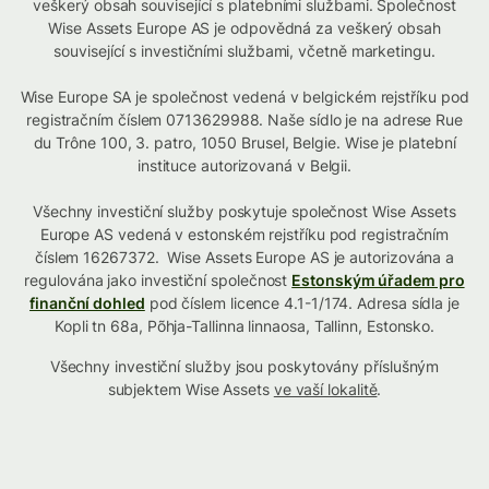
veškerý obsah související s platebními službami. Společnost
Wise Assets Europe AS je odpovědná za veškerý obsah
související s investičními službami, včetně marketingu.
Wise Europe SA je společnost vedená v belgickém rejstříku pod
registračním číslem 0713629988. Naše sídlo je na adrese Rue
du Trône 100, 3. patro, 1050 Brusel, Belgie. Wise je platební
instituce autorizovaná v Belgii.
Všechny investiční služby poskytuje společnost Wise Assets
Europe AS vedená v estonském rejstříku pod registračním
číslem 16267372. Wise Assets Europe AS je autorizována a
regulována jako investiční společnost
Estonským úřadem pro
finanční dohled
pod číslem licence 4.1-1/174. Adresa sídla je
Kopli tn 68a, Põhja-Tallinna linnaosa, Tallinn, Estonsko.
Všechny investiční služby jsou poskytovány příslušným
subjektem Wise Assets
ve vaší lokalitě
.