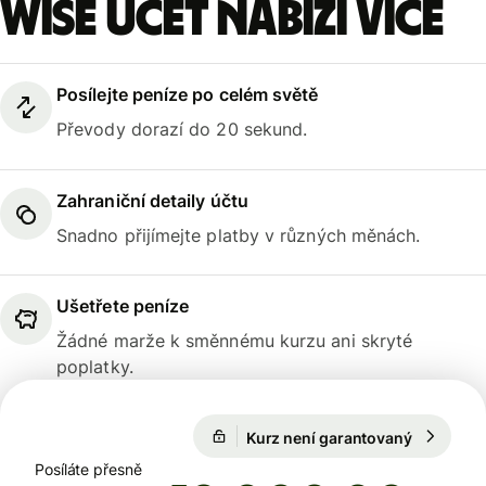
Wise účet nabízí více
Posílejte peníze po celém světě
Převody dorazí do 20 sekund.
Zahraniční detaily účtu
Snadno přijímejte platby v různých měnách.
Ušetřete peníze
Žádné marže k směnnému kurzu ani skryté
poplatky.
Kurz není garantovaný
1 CZK = 2
Kurz není garantovaný
Posíláte přesně