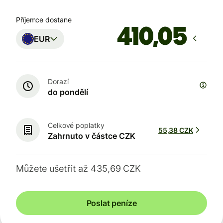
Příjemce dostane
EUR
Dorazí
do pondělí
Celkové poplatky
55,38 CZK
Zahrnuto v částce CZK
Můžete ušetřit až 435,69 CZK
Poslat peníze