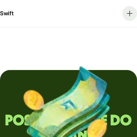
Swift
Posíláte peníze do
zahraničí