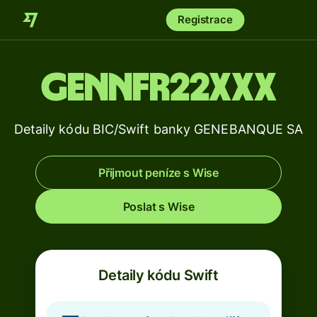
Registrace
GENNFR22XXX
Detaily kódu BIC/Swift banky GENEBANQUE SA
Přijmout peníze s Wise
Poslat s Wise
Detaily kódu Swift