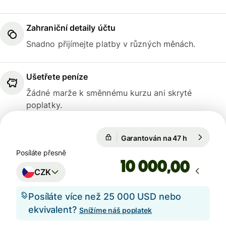
Zahraniční detaily účtu
Snadno přijímejte platby v různých měnách.
Ušetřete peníze
Žádné marže k směnnému kurzu ani skryté
poplatky.
Garantován na 47 h
1 EUR = 24
Garantován na 47 h
Posíláte přesně
,00
CZK
Posíláte více než 25 000 USD nebo
ekvivalent?
Snížíme náš poplatek