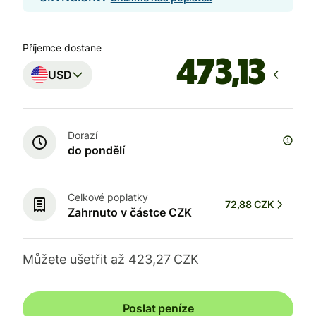
Příjemce dostane
USD
Dorazí
do pondělí
Celkové poplatky
72,88 CZK
Zahrnuto v částce CZK
Můžete ušetřit až 423,27 CZK
Poslat peníze