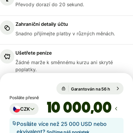
Převody dorazí do 20 sekund.
Zahraniční detaily účtu
Snadno přijímejte platby v různých měnách.
Ušetřete peníze
Žádné marže k směnnému kurzu ani skryté
poplatky.
Garantován na 56 h
1 USD = 20
Garantován na 56 h
Posíláte přesně
,00
CZK
Posíláte více než 25 000 USD nebo
ekvivalent?
Snížíme náš poplatek