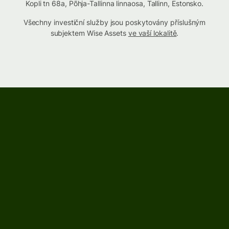
Kopli tn 68a, Põhja-Tallinna linnaosa, Tallinn, Estonsko.
Všechny investiční služby jsou poskytovány příslušným
subjektem Wise Assets
ve vaší lokalitě
.