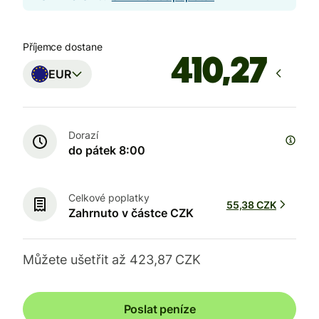
Příjemce dostane
EUR
Dorazí
do pátek 8:00
Celkové poplatky
55,38 CZK
Zahrnuto v částce CZK
Můžete ušetřit až 423,87 CZK
Poslat peníze