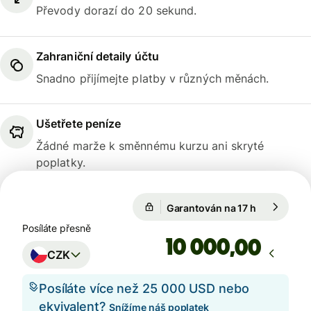
Převody dorazí do 20 sekund.
Zahraniční detaily účtu
Snadno přijímejte platby v různých měnách.
Ušetřete peníze
Žádné marže k směnnému kurzu ani skryté
poplatky.
Garantován na 17 h
1 EUR = 24
Garantován na 17 h
Posíláte přesně
,00
CZK
Posíláte více než 25 000 USD nebo
ekvivalent?
Snížíme náš poplatek