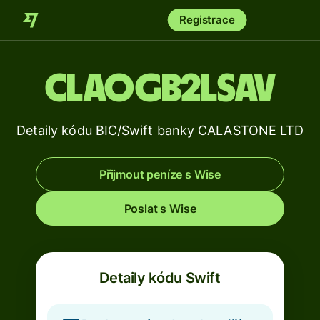
Registrace
CLAOGB2LSAV
Detaily kódu BIC/Swift banky CALASTONE LTD
Přijmout peníze s Wise
Poslat s Wise
Detaily kódu Swift