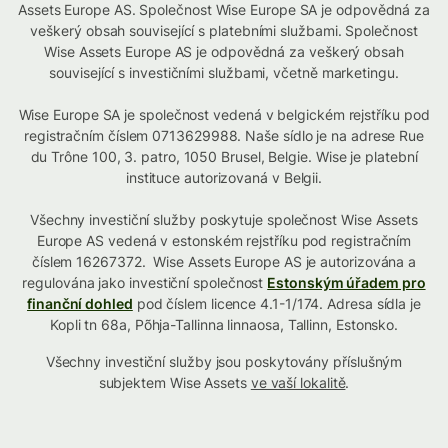
Assets Europe AS. Společnost Wise Europe SA je odpovědná za
veškerý obsah související s platebními službami. Společnost
Wise Assets Europe AS je odpovědná za veškerý obsah
související s investičními službami, včetně marketingu.
Wise Europe SA je společnost vedená v belgickém rejstříku pod
registračním číslem 0713629988. Naše sídlo je na adrese Rue
du Trône 100, 3. patro, 1050 Brusel, Belgie. Wise je platební
instituce autorizovaná v Belgii.
Všechny investiční služby poskytuje společnost Wise Assets
Europe AS vedená v estonském rejstříku pod registračním
číslem 16267372. Wise Assets Europe AS je autorizována a
regulována jako investiční společnost
Estonským úřadem pro
finanční dohled
pod číslem licence 4.1-1/174. Adresa sídla je
Kopli tn 68a, Põhja-Tallinna linnaosa, Tallinn, Estonsko.
Všechny investiční služby jsou poskytovány příslušným
subjektem Wise Assets
ve vaší lokalitě
.