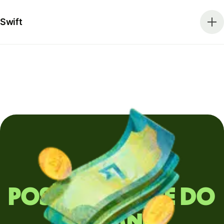
Swift
Posíláte peníze do
zahraničí