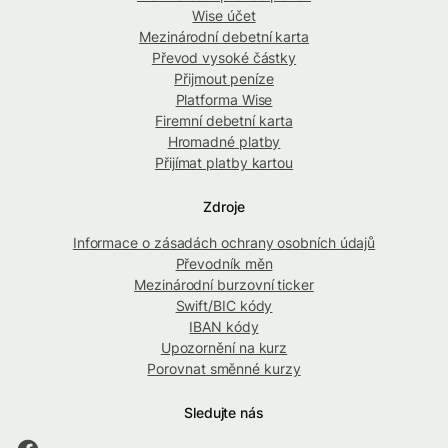
Wise účet
Mezinárodní debetní karta
Převod vysoké částky
Přijmout peníze
Platforma Wise
Firemní debetní karta
Hromadné platby
Přijímat platby kartou
Zdroje
Informace o zásadách ochrany osobních údajů
Převodník měn
Mezinárodní burzovní ticker
Swift/BIC kódy
IBAN kódy
Upozornění na kurz
Porovnat směnné kurzy
Sledujte nás