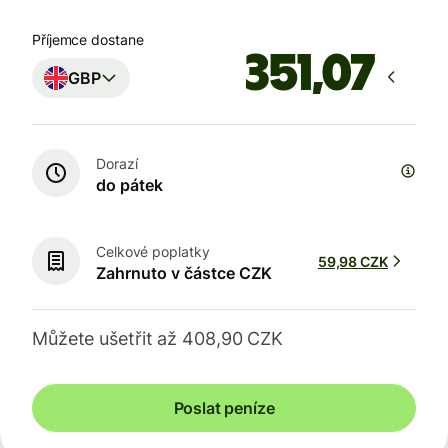
Příjemce dostane
GBP
Dorazí
do pátek
Celkové poplatky
59,98 CZK
Zahrnuto v částce CZK
Můžete ušetřit až 408,90 CZK
Poslat peníze