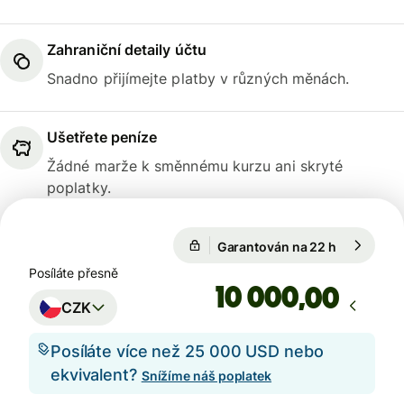
Zahraniční detaily účtu
Snadno přijímejte platby v různých měnách.
Ušetřete peníze
Žádné marže k směnnému kurzu ani skryté
poplatky.
1 GBP = 28,3139 CZK
Garantován na 22 h
1 GBP = 2
Garantován na 22 h
Posíláte přesně
,00
CZK
Posíláte více než 25 000 USD nebo
ekvivalent?
Snížíme náš poplatek