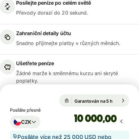
Posílejte peníze po celém světě
Převody dorazí do 20 sekund.
Zahraniční detaily účtu
Snadno přijímejte platby v různých měnách.
Ušetřete peníze
Žádné marže k směnnému kurzu ani skryté
poplatky.
Garantován na 5 h
1 EUR = 24,
Garantován na 5 h
Posíláte přesně
,00
CZK
Posíláte více než 25 000 USD nebo