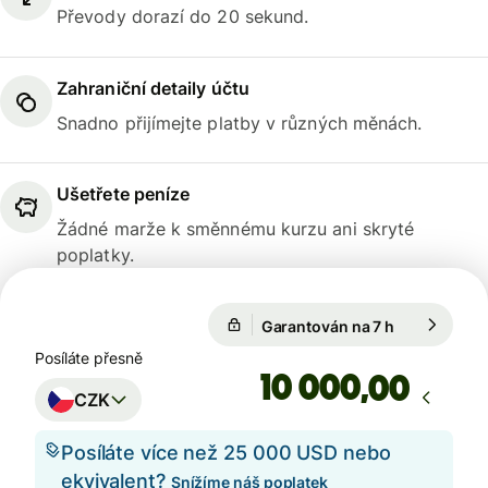
Převody dorazí do 20 sekund.
Zahraniční detaily účtu
Snadno přijímejte platby v různých měnách.
Ušetřete peníze
Žádné marže k směnnému kurzu ani skryté
poplatky.
Garantován na 7 h
1 EUR = 24,
Garantován na 7 h
Posíláte přesně
,00
CZK
Posíláte více než 25 000 USD nebo
ekvivalent?
Snížíme náš poplatek