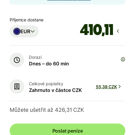
Příjemce dostane
EUR
Dorazí
Dnes – do 60 min
Celkové poplatky
55,38 CZK
Zahrnuto v částce CZK
Můžete ušetřit až 426,31 CZK
Poslat peníze