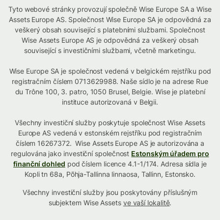
Tyto webové stránky provozují společně Wise Europe SA a Wise
Assets Europe AS. Společnost Wise Europe SA je odpovědná za
veškerý obsah související s platebními službami. Společnost
Wise Assets Europe AS je odpovědná za veškerý obsah
související s investičními službami, včetně marketingu.
Wise Europe SA je společnost vedená v belgickém rejstříku pod
registračním číslem 0713629988. Naše sídlo je na adrese Rue
du Trône 100, 3. patro, 1050 Brusel, Belgie. Wise je platební
instituce autorizovaná v Belgii.
Všechny investiční služby poskytuje společnost Wise Assets
Europe AS vedená v estonském rejstříku pod registračním
číslem 16267372. Wise Assets Europe AS je autorizována a
regulována jako investiční společnost
Estonským úřadem pro
finanční dohled
pod číslem licence 4.1-1/174. Adresa sídla je
Kopli tn 68a, Põhja-Tallinna linnaosa, Tallinn, Estonsko.
Všechny investiční služby jsou poskytovány příslušným
subjektem Wise Assets
ve vaší lokalitě
.