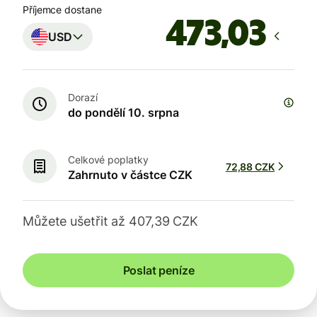
Příjemce dostane
USD
Dorazí
do pondělí 10. srpna
Celkové poplatky
72,88 CZK
Zahrnuto v částce CZK
Můžete ušetřit až 407,39 CZK
Poslat peníze