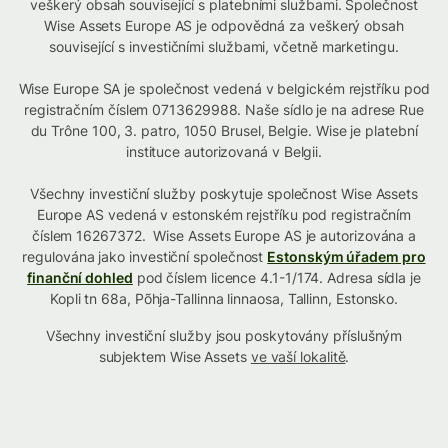
veškerý obsah související s platebními službami. Společnost
Wise Assets Europe AS je odpovědná za veškerý obsah
související s investičními službami, včetně marketingu.
Wise Europe SA je společnost vedená v belgickém rejstříku pod
registračním číslem 0713629988. Naše sídlo je na adrese Rue
du Trône 100, 3. patro, 1050 Brusel, Belgie. Wise je platební
instituce autorizovaná v Belgii.
Všechny investiční služby poskytuje společnost Wise Assets
Europe AS vedená v estonském rejstříku pod registračním
číslem 16267372. Wise Assets Europe AS je autorizována a
regulována jako investiční společnost
Estonským úřadem pro
finanční dohled
pod číslem licence 4.1-1/174. Adresa sídla je
Kopli tn 68a, Põhja-Tallinna linnaosa, Tallinn, Estonsko.
Všechny investiční služby jsou poskytovány příslušným
subjektem Wise Assets
ve vaší lokalitě
.