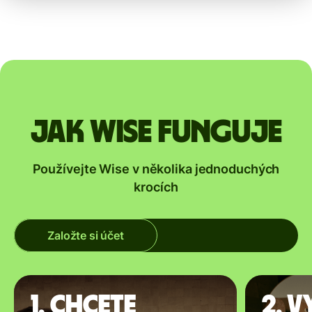
Jak Wise funguje
Používejte Wise v několika jednoduchých
krocích
Založte si účet
1. Chcete
2. V