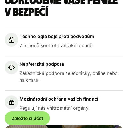
Udržujeme vaše peníze
v bezpečí
Technologie boje proti podvodům
7 milionů kontrol transakcí denně.
Nepřetržitá podpora
Zákaznická podpora telefonicky, online nebo
na chatu.
Mezinárodní ochrana vašich financí
Regulují nás vnitrostátní orgány.
Založte si účet