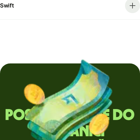
Swift
Posíláte peníze do
zahraničí