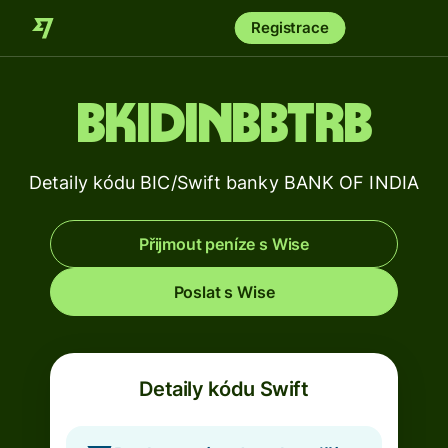
Registrace
BKIDINBBTRB
Detaily kódu BIC/Swift banky BANK OF INDIA
Přijmout peníze s Wise
Poslat s Wise
Detaily kódu Swift