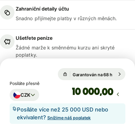
Zahraniční detaily účtu
Snadno přijímejte platby v různých měnách.
Ušetřete peníze
Žádné marže k směnnému kurzu ani skryté
poplatky.
Garantován na 68 h
1 USD = 2
Garantován na 68 h
Posíláte přesně
,00
CZK
Posíláte více než 25 000 USD nebo
ekvivalent?
Snížíme náš poplatek