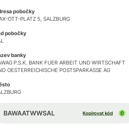
dresa pobočky
AX-OTT-PLATZ 5, SALZBURG
ód pobočky
AL
ázev banky
AWAG P.S.K. BANK FUER ARBEIT UND WIRTSCHAFT
ND OESTERREICHISCHE POSTSPARKASSE AG
ěsto
ALZBURG
BAWAATWWSAL
Kopírovat kód