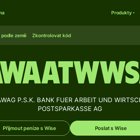
ma
Produkty
 podle země
Zkontrolovat kód
AWAATWWS
y BAWAG P.S.K. BANK FUER ARBEIT UND WIR
POSTSPARKASSE AG
Přijmout peníze s Wise
Poslat s Wise