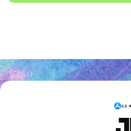
4.8 
J