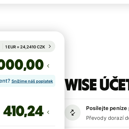
Garantován na 20 h
1 EUR = 24,2410 CZK
Garantován na 20 h
,00
Wise účet
lent?
Snížíme náš poplatek
Posílejte peníze
Převody dorazí d