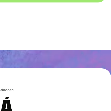
hodnocení
rá