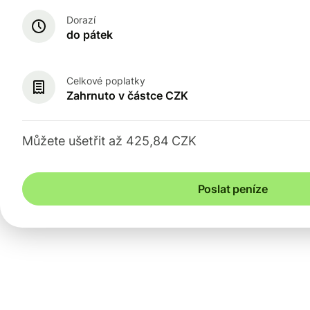
Dorazí
do pátek
Celkové poplatky
Zahrnuto v částce CZK
Můžete ušetřit až 425,84 CZK
Poslat peníze