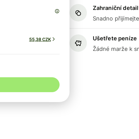
Zahraniční detail
Snadno přijímejt
Ušetřete peníze
55,38 CZK
Žádné marže k sm