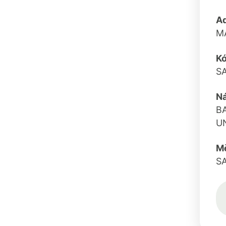
A
M
K
S
N
B
U
M
S