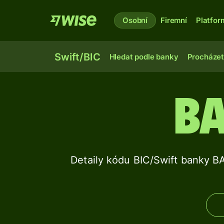
Osobní
Firemní
Platfor
Swift/BIC
Hledat podle banky
Procházet
B
Detaily kódu BIC/Swift bank