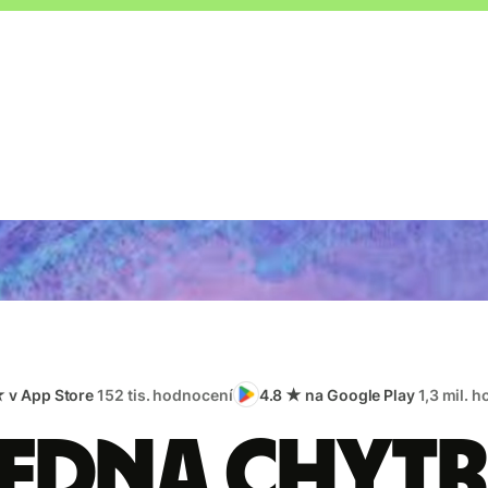
★ v App Store
152 tis. hodnocení
4.8 ★ na Google Play
1,3 mil. 
edna chyt