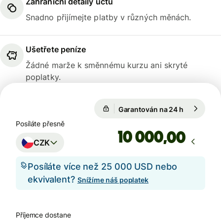
Zahraniční detaily účtu
Snadno přijímejte platby v různých měnách.
Ušetřete peníze
Žádné marže k směnnému kurzu ani skryté
poplatky.
Garantován na 24 h
1 EUR = 24
Garantován na 24 h
Posíláte přesně
,00
CZK
Posíláte více než 25 000 USD nebo
ekvivalent?
Snížíme náš poplatek
Příjemce dostane