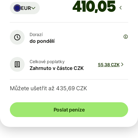
EUR
Dorazí
do pondělí
Celkové poplatky
55,38 CZK
Zahrnuto v částce CZK
Můžete ušetřit až 435,69 CZK
Poslat peníze