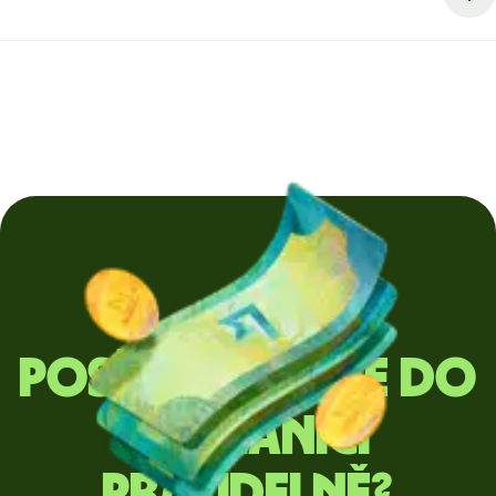
Posíláte peníze do
zahraničí
pravidelně?