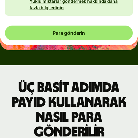
Yüklü miktarlar göndermek hakkında daha
fazla bilgi edinin
Para gönderin
Üç basit adımda
PayID kullanarak
nasıl para
gönderilir