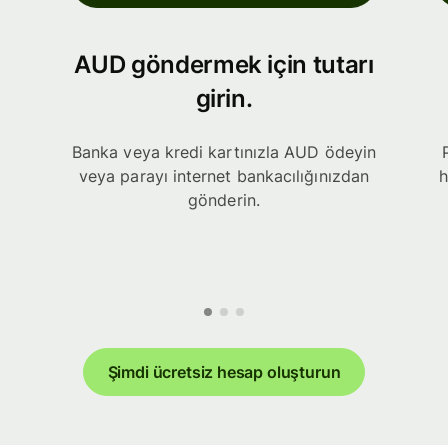
AUD göndermek için tutarı
girin.
Banka veya kredi kartınızla AUD ödeyin
veya parayı internet bankacılığınızdan
h
gönderin.
Şimdi ücretsiz hesap oluşturun