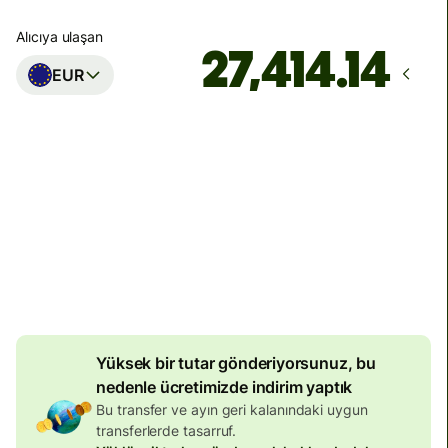
Alıcıya ulaşan
EUR
Ulaşacağı zaman
Bugün - saniyeler içinde
Toplam ücretler
148,93 AUD
AUD tutarına dâhildir
8,86 AUD
hacim indirimi
Yüksek bir tutar gönderiyorsunuz, bu
nedenle ücretimizde indirim yaptık
Bu transfer ve ayın geri kalanındaki uygun
transferlerde tasarruf.