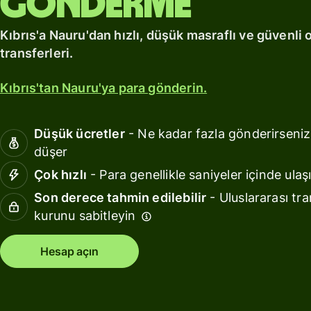
gönderme
edinin
hesap.
Sektörler
Kıbrıs'a Nauru'dan hızlı, düşük masraflı ve güvenli 
Keşfet
Wise
transferleri.
Assets
Bankalar
Europe
ve finans
ile
Kıbrıs'tan Nauru'ya para gönderin.
kurumlar
kazançlar
elde edin
Eğitim
Düşük ücretler
- Ne kadar fazla gönderirseniz
platforml
düşer
Fiyatlandırma
Mağazala
Çok hızlı
- Para genellikle saniyeler içinde ulaşı
Son derece tahmin edilebilir
- Uluslararası tra
Harcama
Kişisel
yönetimi
kurunu sabitleyin
fiyatlandırma
Seyahat
Hesap açın
platforml
İş gücü
platforml