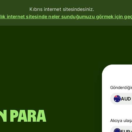
Kıbrıs internet sitesindesiniz.
allık internet sitesinde neler sunduğumuzu görmek için geç
erin
me
Gönderdiğin
turun
AUD
u
n para
z
Alıcıya ula
ları
EUR