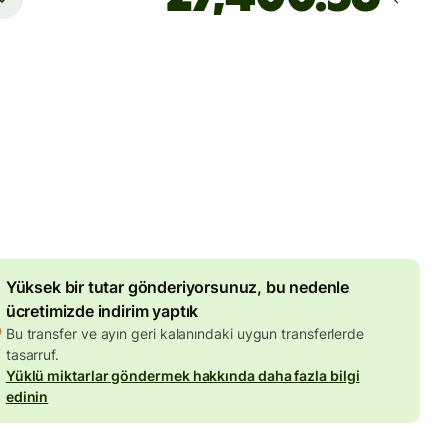
Ulaşacağı zaman
Bugün - saniyeler içinde
 ücretler
95 AUD
tarına dâhildir
8,84 AUD
hacim indirimi
Yüksek bir tutar gönderiyorsunuz, bu nedenle
ücretimizde indirim yaptık
Bu transfer ve ayın geri kalanındaki uygun transferlerde
tasarruf.
Yüklü miktarlar göndermek hakkında daha fazla bilgi
edinin