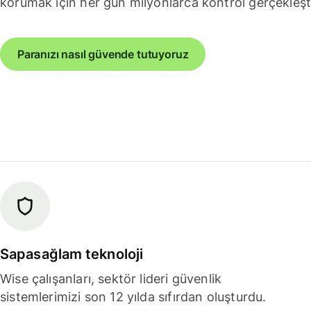
korumak için her gün milyonlarca kontrol gerçekleşt
Paranızı nasıl güvende tutuyoruz
Sapasağlam teknoloji
Wise çalışanları, sektör lideri güvenlik
sistemlerimizi son 12 yılda sıfırdan oluşturdu.