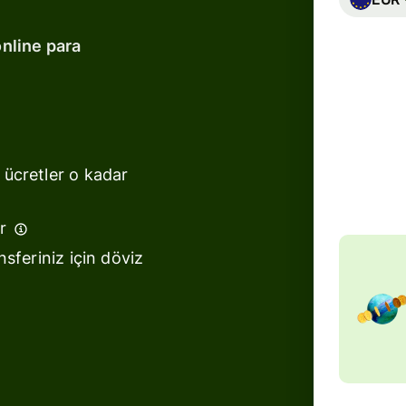
online para
al
Toplam
148,
AUD tu
 ücretler o kadar
arı
r
r
nsferiniz için döviz
arı
arı