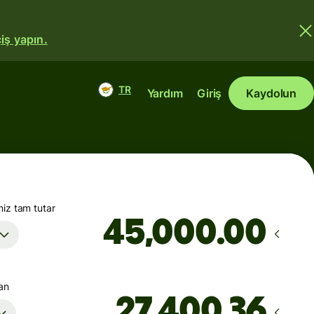
iş yapın.
TR
Yardım
Giriş
Kaydolun
iz tam tutar
.00
şan