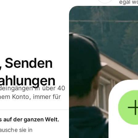
egal w
, Senden
ahlungen
deingängen in über 40
inem Konto, immer für
 auf der ganzen Welt.
usche sie in