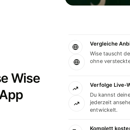
Vergleiche Anb
Wise tauscht d
ohne versteckt
se Wise
Verfolge Live-
-App
Du kannst dein
jederzeit anseh
entwickelt.
Komplett koste