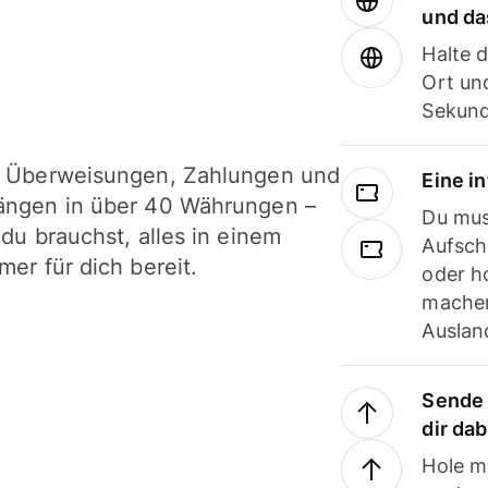
und da
Halte 
Ort und
Sekund
i Überweisungen, Zahlungen und
Eine i
ängen in über 40 Währungen –
Du mus
 du brauchst, alles in einem
Aufsch
mer für dich bereit.
oder h
machen
Ausland
Sende 
dir da
Hole m